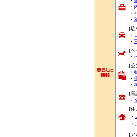
・
・
・
・
[駐
・
・
[ペ
・
[公
・
・
・
[
・
[
・
・
[ア