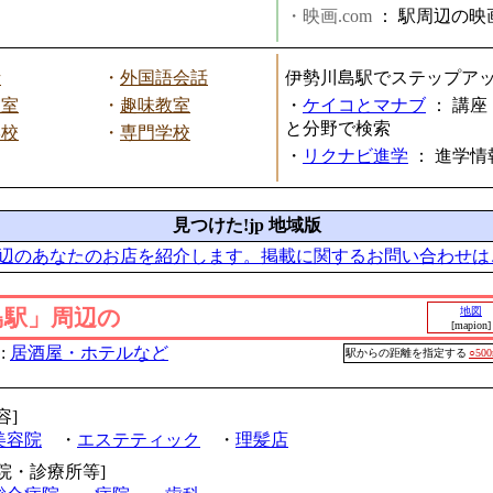
・映画.com
：
駅周辺の映
話
・
外国語会話
伊勢川島駅でステップア
教室
・
趣味教室
・
ケイコとマナブ
：
講座
と分野で検索
学校
・
専門学校
・
リクナビ進学
：
進学情
見つけた!jp 地域版
辺のあなたのお店を紹介します。掲載に関するお問い合わせは
島駅」周辺の
地図
[mapion]
:
居酒屋・ホテルなど
駅からの距離を指定する
○50
容]
美容院
・
エステティック
・
理髪店
病院・診療所等]