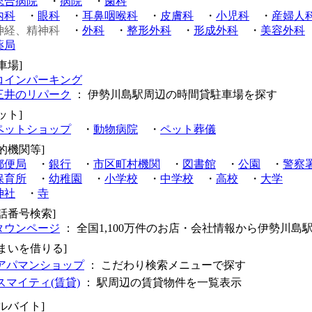
総合病院
・
病院
・
歯科
内科
・
眼科
・
耳鼻咽喉科
・
皮膚科
・
小児科
・
産婦人
神経、精神科
・
外科
・
整形外科
・
形成外科
・
美容外科
薬局
車場]
コインパーキング
三井のリパーク
： 伊勢川島駅周辺の時間貸駐車場を探す
ット]
ペットショップ
・
動物病院
・
ペット葬儀
的機関等]
郵便局
・
銀行
・
市区町村機関
・
図書館
・
公園
・
警察
保育所
・
幼稚園
・
小学校
・
中学校
・
高校
・
大学
神社
・
寺
電話番号検索]
タウンページ
： 全国1,100万件のお店・会社情報から伊勢川島
住まいを借りる]
アパマンショップ
： こだわり検索メニューで探す
スマイティ(賃貸)
： 駅周辺の賃貸物件を一覧表示
ルバイト]