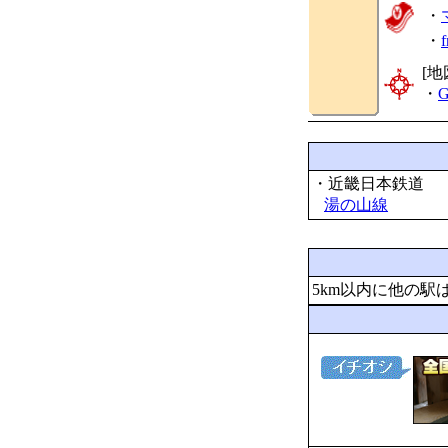
・
・
[地
・
G
・近畿日本鉄道
湯の山線
5km以内に他の駅