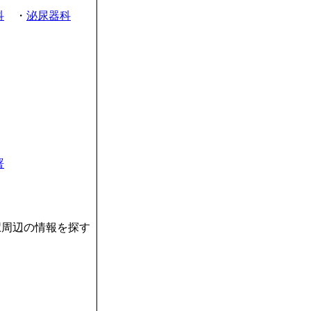
科
・
泌尿器科
署
駅周辺の情報を探す