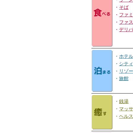
・
そば
・
ファ
・
ファ
・
デリ
・
ホテ
・
シテ
・
リゾ
・
旅館
・
銭湯
・
マッ
・
ヘル