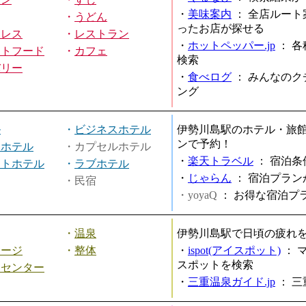
・
美味案内
：
全店ルート
・
うどん
ったお店が探せる
ミレス
・
レストラン
・
ホットペッパー.jp
：
各
ストフード
・
カフェ
検索
バリー
・
食べログ
：
みんなのク
ング
ル
・
ビジネスホテル
伊勢川島駅のホテル・旅
ンで予約！
ィホテル
・カプセルホテル
・
楽天トラベル
：
宿泊条
ートホテル
・
ラブホテル
・
じゃらん
：
宿泊プラン
・民宿
・yoyaQ
：
お得な宿泊プ
・
温泉
伊勢川島駅で日頃の疲れ
サージ
・
整体
・
ispot(アイスポット)
：
スポットを検索
スセンター
・
三重温泉ガイド.jp
：
三