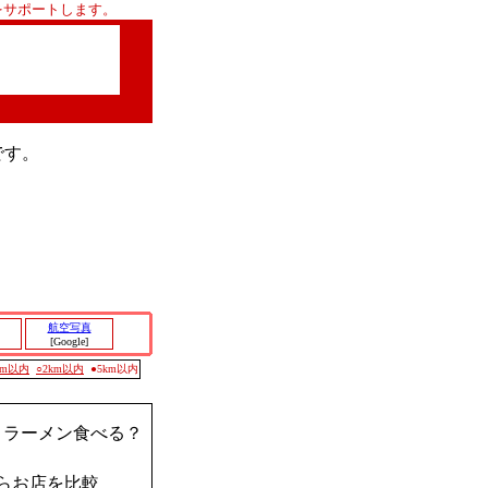
をサポートします。
です。
航空写真
[Google]
0m以内
○2km以内
●5km以内
？ラーメン食べる？
らお店を比較