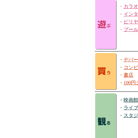
・
カラ
・
イン
・
ビリ
・
プー
・
デパ
・
コン
・
書店
・
100
・
映画
・
ライ
・
スタ