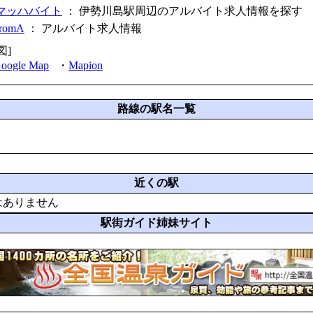
マッハバイト
： 伊勢川島駅周辺のアルバイト求人情報を探す
fromA
：
アルバイト求人情報
図]
oogle Map
・
Mapion
路線の駅名一覧
近くの駅
はありません
駅街ガイド姉妹サイト