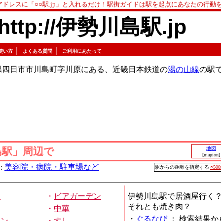
アドレスに「○○駅.jp」と入れるだけ！駅街ガイドは駅を起点にあなたの行動
http://伊勢川島駅.jp
｜
｜
使い方
よくある質問
ご利用にあたって
県四日市市川島町字川原にある、近畿日本鉄道の
湯の山線
の駅
島駅」周辺で
地図
[mapion]
:
美容院・病院・駐車場など
駅からの距離を指定する
○50
屋
・
ビアガーデン
伊勢川島駅で居酒屋行く
それとも焼き肉？
・
中華
・
ぐるなび
：
検索結果か
メン
・
すし