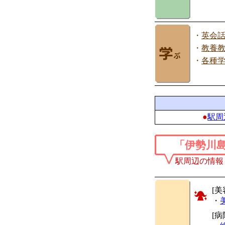
・
英会
・
教養
・
各種
●
駅周
「伊勢川
駅周辺の情報
[美
・
[