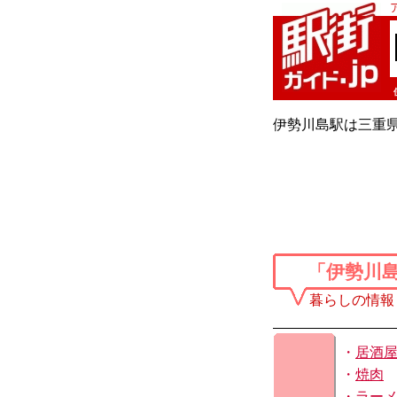
伊勢川島駅は三重
「伊勢川
暮らしの情報
・
居酒
・
焼肉
・
ラー