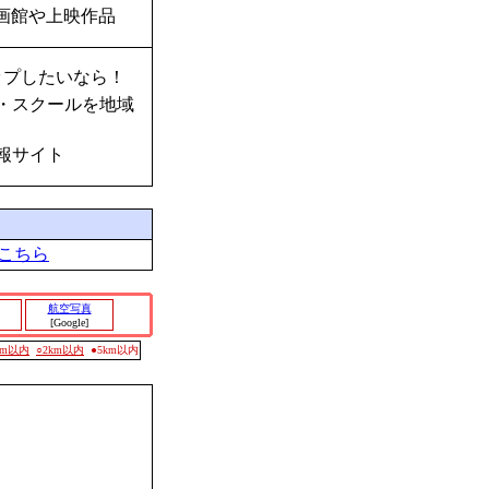
画館や上映作品
ップしたいなら！
・スクールを地域
報サイト
こちら
航空写真
[Google]
0m以内
○2km以内
●5km以内