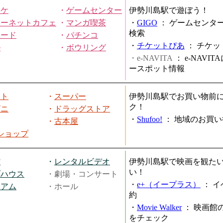
オケ
・
ゲームセンター
伊勢川島駅で遊ぼう！
ターネットカフェ
・
マンガ喫茶
・
GIGO
：
ゲームセンタ
検索
ヤード
・
パチンコ
・
チケットぴあ
：
チケッ
ル
・
ボウリング
・e-NAVITA
：
e-NAVI
ースポット情報
ート
・
スーパー
伊勢川島駅でお買い物前
ク！
ビニ
・
ドラッグストア
・
Shufoo!
：
地域のお買い
・
古本屋
円ショップ
館
・
レンタルビデオ
伊勢川島駅で映画を観た
い！
ブハウス
・劇場・コンサート
・
e+（イープラス）
：
イ
ジアム
・ホール
約
・
Movie Walker
：
映画館
をチェック