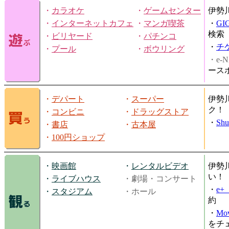
・
カラオケ
・
ゲームセンター
伊勢
・
インターネットカフェ
・
マンガ喫茶
・
GI
検索
・
ビリヤード
・
パチンコ
・
チ
・
プール
・
ボウリング
・e-N
ース
・
デパート
・
スーパー
伊勢
ク！
・
コンビニ
・
ドラッグストア
・
Shu
・
書店
・
古本屋
・
100円ショップ
・
映画館
・
レンタルビデオ
伊勢
い！
・
ライブハウス
・劇場・コンサート
・
e
・
スタジアム
・ホール
約
・
Mov
をチ