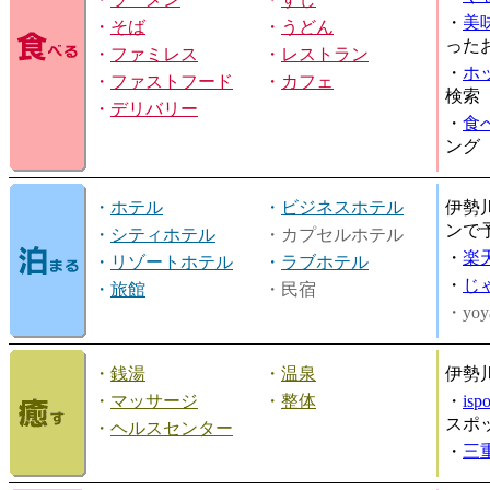
・
美
・
そば
・
うどん
った
・
ファミレス
・
レストラン
・
ホ
・
ファストフード
・
カフェ
検索
・
デリバリー
・
食
ング
・
ホテル
・
ビジネスホテル
伊勢
ンで
・
シティホテル
・カプセルホテル
・
楽
・
リゾートホテル
・
ラブホテル
・
じ
・
旅館
・民宿
・yoy
・
銭湯
・
温泉
伊勢
・
マッサージ
・
整体
・
is
スポ
・
ヘルスセンター
・
三