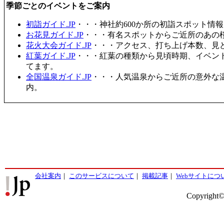
季節ごとのイベントをご案内
初詣ガイド.JP
・・・神社約600か所の初詣スポット情
お花見ガイド.JP
・・・有名スポットからご近所のあの桜
花火大会ガイド.JP
・・・アクセス、打ち上げ本数、見
紅葉ガイド.JP
・・・紅葉の種類から見頃時期、イベン
てます。
全国温泉ガイド.JP
・・・人気温泉からご近所の意外な
内。
会社案内
｜
このサービスについて
｜
掲載記事
｜
Webサイトにつ
Copyright©2