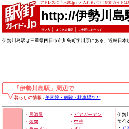
アドレスに「○○駅.jp」と入れるだけ！駅街ガイド
http://伊勢川島
｜
｜
使い方
よくある質問
ご利用にあたって
伊勢川島駅は三重県四日市市川島町字川原にある、近畿日本
「伊勢川島駅」周辺で
暮らしの情報
:
美容院・病院・駐車場など
・
居酒屋
・
ビアガーデン
伊勢
それ
・
焼肉
・
中華
・
ぐ
・
ラーメン
・
すし