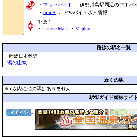
・
マッハバイト
： 伊勢川島駅周辺のアルバ
・
fromA
：
アルバイト求人情報
[地図]
・
Google Map
・
Mapion
路線の駅名一覧
・近畿日本鉄道
湯の山線
近くの駅
5km以内に他の駅はありません
駅街ガイド姉妹サイ