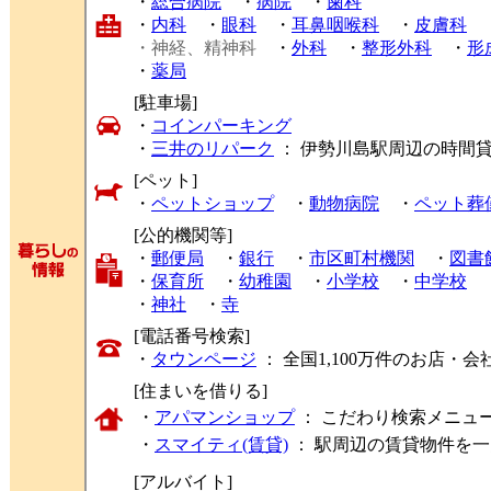
・
総合病院
・
病院
・
歯科
・
内科
・
眼科
・
耳鼻咽喉科
・
皮膚科
・神経、精神科
・
外科
・
整形外科
・
形
・
薬局
[駐車場]
・
コインパーキング
・
三井のリパーク
： 伊勢川島駅周辺の時間
[ペット]
・
ペットショップ
・
動物病院
・
ペット葬
[公的機関等]
・
郵便局
・
銀行
・
市区町村機関
・
図書
・
保育所
・
幼稚園
・
小学校
・
中学校
・
神社
・
寺
[電話番号検索]
・
タウンページ
： 全国1,100万件のお店
[住まいを借りる]
・
アパマンショップ
： こだわり検索メニュ
・
スマイティ(賃貸)
： 駅周辺の賃貸物件を
[アルバイト]