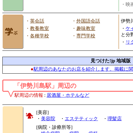
・映画
・
英会話
・
外国語会話
伊勢
・
教養教室
・
趣味教室
・
ケ
と分
・
各種学校
・
専門学校
・
リ
見つけた!jp 地域版
●
駅周辺のあなたのお店を紹介します。掲載に
「伊勢川島駅」周辺の
駅周辺の情報
:
居酒屋・ホテルなど
[美容]
・
美容院
・
エステティック
・
理髪店
[病院・診療所等]